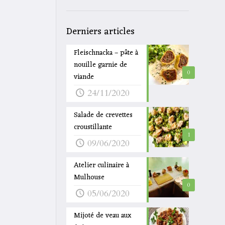
Derniers articles
Fleischnacka – pâte à
nouille garnie de
0
viande
24/11/2020
Salade de crevettes
croustillante
1
09/06/2020
Atelier culinaire à
Mulhouse
0
05/06/2020
Mijoté de veau aux