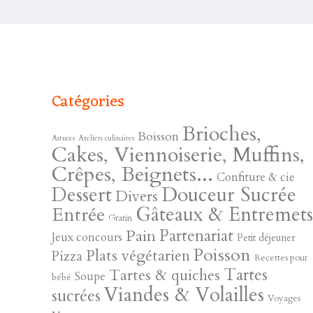
Catégories
Brioches,
Boisson
Astuces
Ateliers culinaires
Cakes, Viennoiserie, Muffins,
Crêpes, Beignets...
Confiture & cie
Douceur Sucrée
Dessert
Divers
Gâteaux & Entremet
Entrée
Gratin
Pain
Partenariat
Jeux concours
Petit déjeuner
Poisson
Plats végétarien
Pizza
Recettes pour
Tartes
Tartes & quiches
Soupe
bébé
Viandes & Volailles
sucrées
Voyages