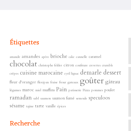
Étiquettes
brioche
amandes
caramel
amande
cannelle
apéro
cake
chocolat
citron
christophe felder
confiture
crevettes
crumble
demarle
dessert
cuisine marocaine
crêpes
cyril lignac
goûter
gâteau
fleur d'oranger
flexipan
fraise
ftour
gateaux
s
Pain
maroc
muffins
poulet
légumes
miel
patisserie
Pizza
pommes
ramadan
speculoos
saumon fumé
sabl
saumon
semoule
sésame
tarte
vanille
tajine
épices
Recherche