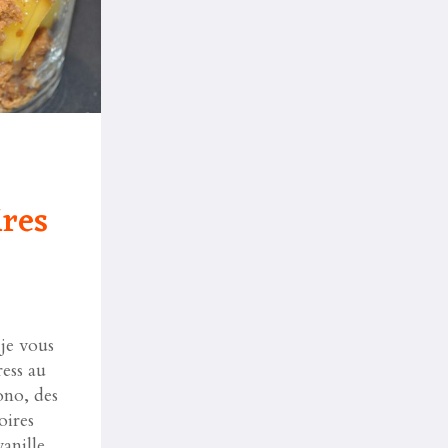
res
je vous
ess au
ono, des
oires
anille.