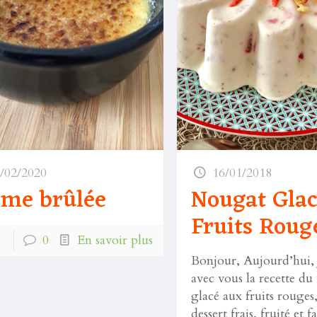
/02/2020
16/01/2018
ème brûlée
Nougat Glac
Fruits Roug
0
En savoir plus
Bonjour, Aujourd’hui, 
avec vous la recette du
glacé aux fruits rouges
dessert frais, fruité et fa