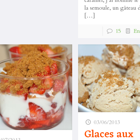
caramel, j’ai nommé le
la semoule, un gâteau 
[…]
15
En
03/06/2013
Glaces aux