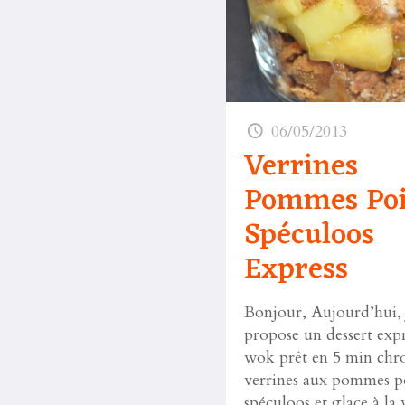
06/05/2013
Verrines
Pommes Poi
Spéculoos
Express
Bonjour, Aujourd’hui, 
propose un dessert expr
wok prêt en 5 min chr
verrines aux pommes p
spéculoos et glace à la v