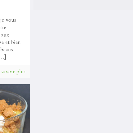
je vous
tte
n aux
se et bien
s beaux
…]
 savoir plus