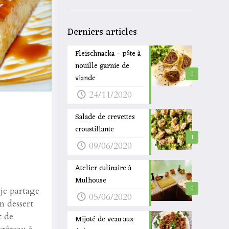
Derniers articles
Fleischnacka – pâte à
nouille garnie de
0
viande
24/11/2020
Salade de crevettes
croustillante
1
09/06/2020
Atelier culinaire à
Mulhouse
je partage
0
05/06/2020
n dessert
 de
Mijoté de veau aux