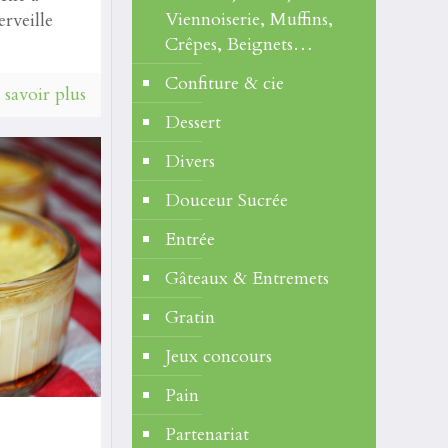
Viennoiserie, Muffins,
erveille
Crêpes, Beignets…
Confiture & cie
 savoir plus
Dessert
Divers
Douceur Sucrée
Entrée
Gâteaux & Entremets
Gratin
Jeux concours
Pain
Partenariat