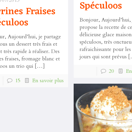
/07/2013
Spéculoos
rines Fraises
culoos
Bonjour, Aujourd’hui, 
propose la recette de ce
délicieuse glace maiso
r, Aujourd’hui, je partage
spéculoos, très onctueu
ous un dessert très frais et
rafraichissante pour le
t très rapide à réaliser. Des
jours qui sont prévus
[
es fraises, fromage blanc et
oos un trio qui
[…]
20
En
15
En savoir plus