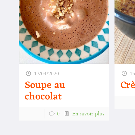
17/04/2020
15
Soupe au
Cr
chocolat
0
En savoir plus