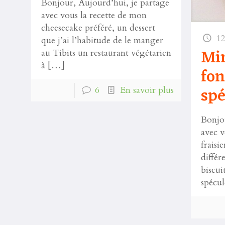
Bonjour, Aujourd’hui, je partage
avec vous la recette de mon
cheesecake préféré, un dessert
12
que j’ai l’habitude de le manger
Min
au Tibits un restaurant végétarien
à
[…]
fon
spé
6
En savoir plus
Bonjou
avec v
fraisi
différ
biscuit
spécu