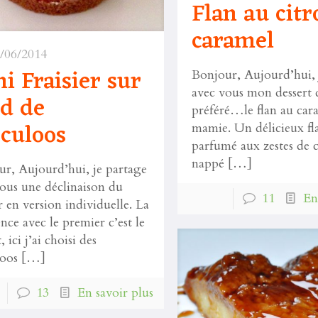
Flan au citr
caramel
/06/2014
i Fraisier sur
Bonjour, Aujourd’hui, 
avec vous mon dessert 
d de
préféré…le flan au car
culoos
mamie. Un délicieux fl
parfumé aux zestes de c
nappé
[…]
r, Aujourd’hui, je partage
ous une déclinaison du
11
En
er en version individuelle. La
ence avec le premier c’est le
, ici j’ai choisi des
loos
[…]
13
En savoir plus