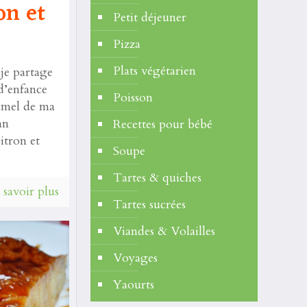
on et
Petit déjeuner
Pizza
Plats végétarien
je partage
d’enfance
Poisson
amel de ma
an
Recettes pour bébé
itron et
Soupe
Tartes & quiches
 savoir plus
Tartes sucrées
Viandes & Volailles
Voyages
Yaourts