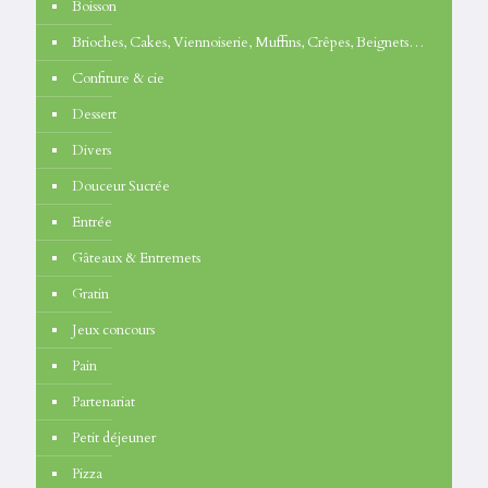
Boisson
Brioches, Cakes, Viennoiserie, Muffins, Crêpes, Beignets…
Confiture & cie
Dessert
Divers
Douceur Sucrée
Entrée
Gâteaux & Entremets
Gratin
Jeux concours
Pain
Partenariat
Petit déjeuner
Pizza