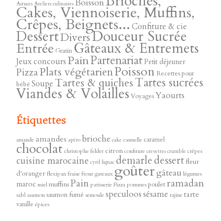
Brioches,
Boisson
Astuces
Ateliers culinaires
Cakes, Viennoiserie, Muffins,
Crêpes, Beignets...
Confiture & cie
Douceur Sucrée
Dessert
Divers
Gâteaux & Entremets
Entrée
Gratin
Pain
Partenariat
Jeux concours
Petit déjeuner
Poisson
Plats végétarien
Pizza
Recettes pour
Tartes sucrées
Tartes & quiches
Soupe
bébé
Viandes & Volailles
Yaourts
Voyages
Étiquettes
brioche
amandes
caramel
amande
cannelle
apéro
cake
chocolat
citron
christophe felder
confiture
crêpes
crevettes
crumble
demarle
dessert
cuisine marocaine
fleur
cyril lignac
goûter
gâteau
d'oranger
flexipan
fraise
ftour
gateaux
légumes
ramadan
Pain
maroc
muffins
poulet
miel
patisserie
Pizza
pommes
speculoos
sésame
tarte
saumon fumé
sabl
saumon
semoule
tajine
vanille
épices