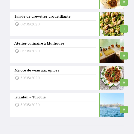
0
Salade de crevettes croustillante
09/06/2020
1
Atelier culinaire à Mulhouse
05/06/2020
0
Mijoté de veau aux épices
30/05/2020
0
Istanbul – Turquie
30/05/2020
0