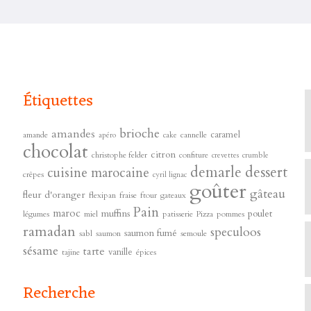
Étiquettes
brioche
amandes
caramel
amande
cannelle
apéro
cake
chocolat
citron
christophe felder
confiture
crevettes
crumble
demarle
dessert
cuisine marocaine
crêpes
cyril lignac
goûter
gâteau
fleur d'oranger
flexipan
fraise
ftour
gateaux
s
Pain
maroc
muffins
poulet
légumes
miel
patisserie
Pizza
pommes
ramadan
speculoos
saumon fumé
sabl
saumon
semoule
sésame
tarte
vanille
tajine
épices
Recherche