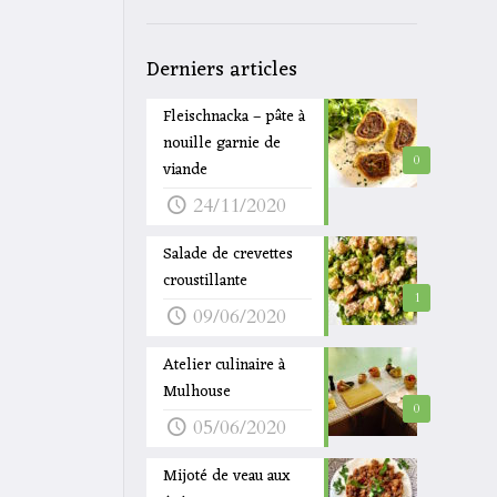
Derniers articles
Fleischnacka – pâte à
nouille garnie de
0
viande
24/11/2020
Salade de crevettes
croustillante
1
09/06/2020
Atelier culinaire à
Mulhouse
0
05/06/2020
Mijoté de veau aux