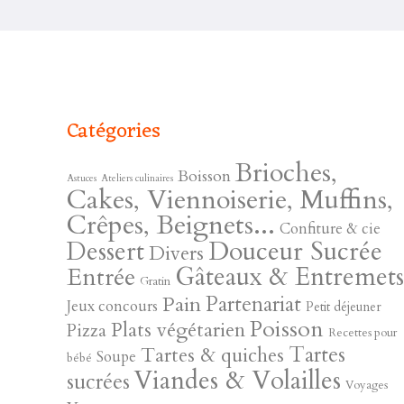
Catégories
Brioches,
Boisson
Astuces
Ateliers culinaires
Cakes, Viennoiserie, Muffins,
Crêpes, Beignets...
Confiture & cie
Douceur Sucrée
Dessert
Divers
Gâteaux & Entremet
Entrée
Gratin
Pain
Partenariat
Jeux concours
Petit déjeuner
Poisson
Plats végétarien
Pizza
Recettes pour
Tartes
Tartes & quiches
Soupe
bébé
Viandes & Volailles
sucrées
Voyages