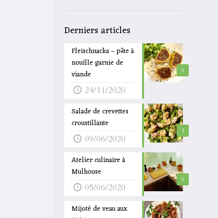
Derniers articles
Fleischnacka – pâte à
nouille garnie de
0
viande
24/11/2020
Salade de crevettes
croustillante
1
09/06/2020
Atelier culinaire à
Mulhouse
0
05/06/2020
Mijoté de veau aux