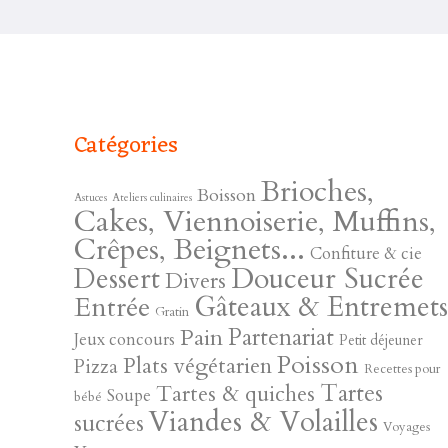
Catégories
Brioches,
Boisson
Astuces
Ateliers culinaires
Cakes, Viennoiserie, Muffins,
Crêpes, Beignets...
Confiture & cie
Douceur Sucrée
Dessert
Divers
Gâteaux & Entremet
Entrée
Gratin
Pain
Partenariat
Jeux concours
Petit déjeuner
Poisson
Plats végétarien
Pizza
Recettes pour
Tartes
Tartes & quiches
Soupe
bébé
Viandes & Volailles
sucrées
Voyages