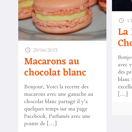
13
La 
Cho
29/06/2015
Macarons au
Bonjo
avec v
chocolat blanc
des pe
blanc 
excell
Bonjour, Voici la recette des
[…]
macarons avec une ganache au
chocolat blanc partagé il y’a
quelques temps sur ma page
Facebook. Parfumés avec une
pointe de
[…]