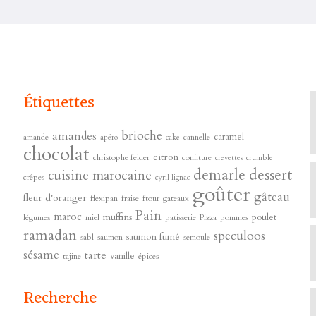
Étiquettes
brioche
amandes
caramel
amande
cannelle
apéro
cake
chocolat
citron
christophe felder
confiture
crevettes
crumble
demarle
dessert
cuisine marocaine
crêpes
cyril lignac
goûter
gâteau
fleur d'oranger
flexipan
fraise
ftour
gateaux
s
Pain
maroc
muffins
poulet
légumes
miel
patisserie
Pizza
pommes
ramadan
speculoos
saumon fumé
sabl
saumon
semoule
sésame
tarte
vanille
tajine
épices
Recherche