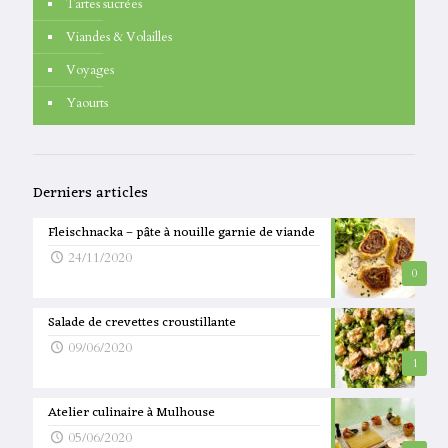
Tartes sucrées
Viandes & Volailles
Voyages
Yaourts
Derniers articles
Fleischnacka – pâte à nouille garnie de viande
24/11/2020
0
Salade de crevettes croustillante
09/06/2020
1
Atelier culinaire à Mulhouse
05/06/2020