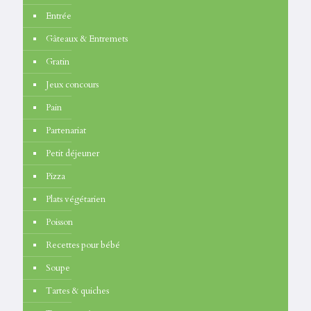
Entrée
Gâteaux & Entremets
Gratin
Jeux concours
Pain
Partenariat
Petit déjeuner
Pizza
Plats végétarien
Poisson
Recettes pour bébé
Soupe
Tartes & quiches