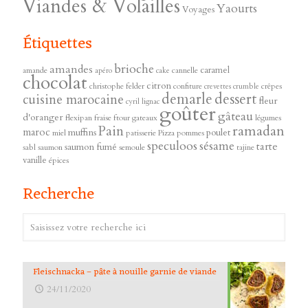
Viandes & Volailles
Yaourts
Voyages
Étiquettes
brioche
amandes
caramel
amande
cannelle
apéro
cake
chocolat
citron
christophe felder
confiture
crêpes
crevettes
crumble
demarle
dessert
cuisine marocaine
fleur
cyril lignac
goûter
gâteau
d'oranger
flexipan
fraise
ftour
gateaux
légumes
ramadan
Pain
maroc
muffins
poulet
miel
patisserie
Pizza
pommes
speculoos
sésame
tarte
saumon fumé
sabl
saumon
semoule
tajine
vanille
épices
Recherche
Fleischnacka – pâte à nouille garnie de viande
24/11/2020