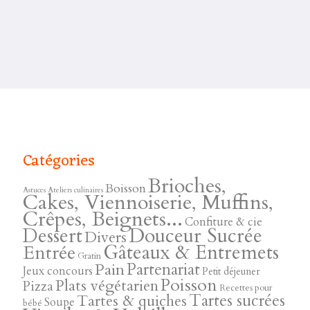
Catégories
Brioches,
Boisson
Astuces
Ateliers culinaires
Cakes, Viennoiserie, Muffins,
Crêpes, Beignets...
Confiture & cie
Douceur Sucrée
Dessert
Divers
Gâteaux & Entremets
Entrée
Gratin
Pain
Partenariat
Jeux concours
Petit déjeuner
Poisson
Plats végétarien
Pizza
Recettes pour
Tartes sucrées
Tartes & quiches
Soupe
bébé