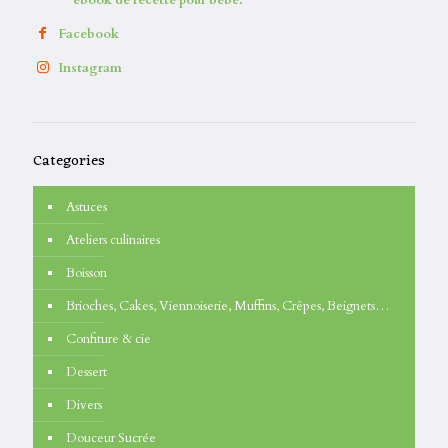
Facebook
Instagram
Categories
Astuces
Ateliers culinaires
Boisson
Brioches, Cakes, Viennoiserie, Muffins, Crêpes, Beignets…
Confiture & cie
Dessert
Divers
Douceur Sucrée