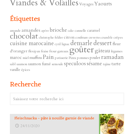
Viandes & Volailles
Yaourts
Voyages
Étiquettes
brioche
amandes
caramel
amande
cannelle
apéro
cake
chocolat
citron
christophe felder
confiture
crêpes
crevettes
crumble
demarle
dessert
cuisine marocaine
fleur
cyril lignac
goûter
gâteau
d'oranger
flexipan
fraise
ftour
gateaux
légumes
ramadan
Pain
maroc
muffins
poulet
miel
patisserie
Pizza
pommes
speculoos
sésame
tarte
saumon fumé
sabl
saumon
semoule
tajine
vanille
épices
Recherche
Fleischnacka – pâte à nouille garnie de viande
24/11/2020