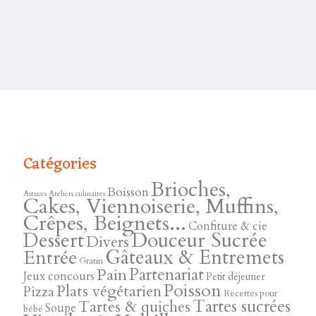
Catégories
Brioches,
Boisson
Astuces
Ateliers culinaires
Cakes, Viennoiserie, Muffins,
Crêpes, Beignets...
Confiture & cie
Douceur Sucrée
Dessert
Divers
Gâteaux & Entremets
Entrée
Gratin
Pain
Partenariat
Jeux concours
Petit déjeuner
Poisson
Plats végétarien
Pizza
Recettes pour
Tartes sucrées
Tartes & quiches
Soupe
bébé