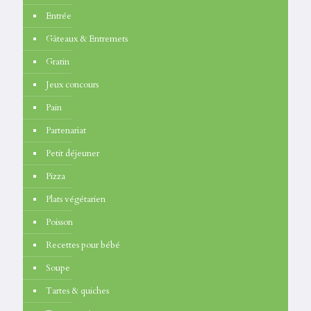
Entrée
Gâteaux & Entremets
Gratin
Jeux concours
Pain
Partenariat
Petit déjeuner
Pizza
Plats végétarien
Poisson
Recettes pour bébé
Soupe
Tartes & quiches