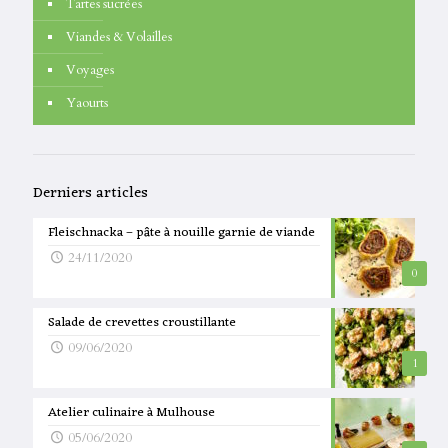
Tartes sucrées
Viandes & Volailles
Voyages
Yaourts
Derniers articles
Fleischnacka – pâte à nouille garnie de viande
24/11/2020
0
Salade de crevettes croustillante
09/06/2020
1
Atelier culinaire à Mulhouse
05/06/2020