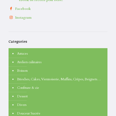
Facebook
Instagram
Categories
Astuces
Ateliers culinaires
Boisson
Brioches, Cakes, Viennoiserie, Muffins, Crêpes, Beignets…
Confiture & cie
Dessert
Divers
Douceur Sucrée