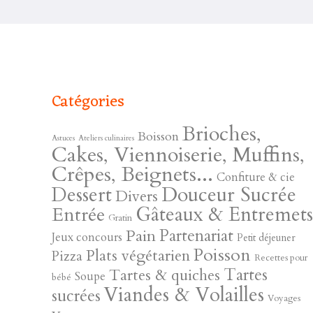
Catégories
Brioches,
Boisson
Astuces
Ateliers culinaires
Cakes, Viennoiserie, Muffins,
Crêpes, Beignets...
Confiture & cie
Douceur Sucrée
Dessert
Divers
Gâteaux & Entremet
Entrée
Gratin
Pain
Partenariat
Jeux concours
Petit déjeuner
Poisson
Plats végétarien
Pizza
Recettes pour
Tartes
Tartes & quiches
Soupe
bébé
Viandes & Volailles
sucrées
Voyages