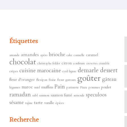
Étiquettes
brioche
amandes
caramel
amande
cannelle
apéro
cake
chocolat
citron
christophe felder
confiture
crevettes
crumble
demarle
dessert
cuisine marocaine
crêpes
cyril lignac
goûter
gâteau
fleur d'oranger
flexipan
fraise
ftour
gateaux
s
Pain
maroc
muffins
poulet
légumes
miel
patisserie
Pizza
pommes
ramadan
speculoos
saumon fumé
sabl
saumon
semoule
sésame
tarte
vanille
tajine
épices
Recherche