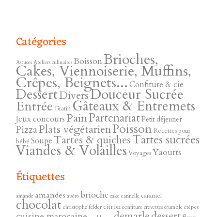
Catégories
Brioches,
Boisson
Astuces
Ateliers culinaires
Cakes, Viennoiserie, Muffins,
Crêpes, Beignets...
Confiture & cie
Douceur Sucrée
Dessert
Divers
Gâteaux & Entremets
Entrée
Gratin
Pain
Partenariat
Jeux concours
Petit déjeuner
Poisson
Plats végétarien
Pizza
Recettes pour
Tartes sucrées
Tartes & quiches
Soupe
bébé
Viandes & Volailles
Yaourts
Voyages
Étiquettes
brioche
amandes
caramel
amande
cannelle
apéro
cake
chocolat
citron
christophe felder
confiture
crêpes
crevettes
crumble
demarle
dessert
cuisine marocaine