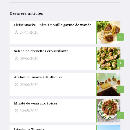
Derniers articles
Fleischnacka – pâte à nouille garnie de viande
24/11/2020
0
Salade de crevettes croustillante
09/06/2020
1
Atelier culinaire à Mulhouse
05/06/2020
0
Mijoté de veau aux épices
30/05/2020
0
Istanbul – Turquie