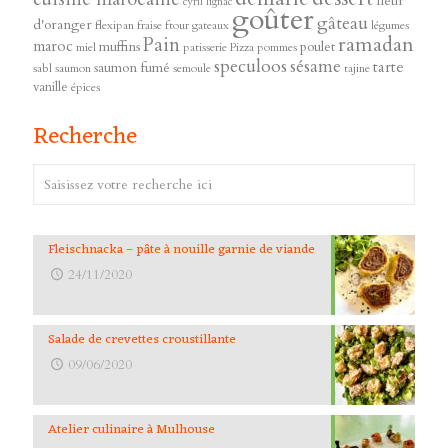
fleur
cyril lignac
goûter
gâteau
d'oranger
flexipan
fraise
ftour
gateaux
légumes
ramadan
Pain
maroc
muffins
poulet
miel
patisserie
Pizza
pommes
speculoos
sésame
tarte
saumon fumé
sabl
saumon
semoule
tajine
vanille
épices
Recherche
Fleischnacka – pâte à nouille garnie de viande
24/11/2020
Salade de crevettes croustillante
09/06/2020
Atelier culinaire à Mulhouse