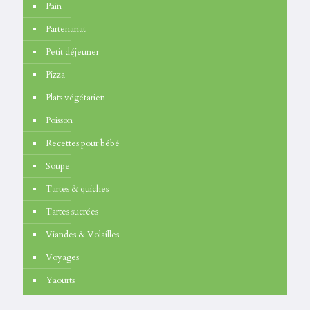
Pain
Partenariat
Petit déjeuner
Pizza
Plats végétarien
Poisson
Recettes pour bébé
Soupe
Tartes & quiches
Tartes sucrées
Viandes & Volailles
Voyages
Yaourts