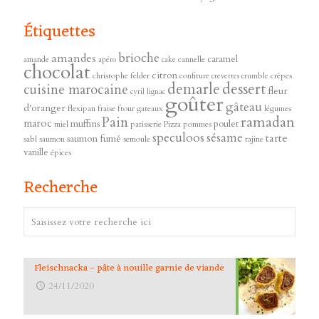
Étiquettes
brioche
amandes
caramel
amande
cannelle
apéro
cake
chocolat
citron
christophe felder
confiture
crêpes
crevettes
crumble
demarle
dessert
cuisine marocaine
fleur
cyril lignac
goûter
gâteau
d'oranger
flexipan
fraise
ftour
gateaux
légumes
ramadan
Pain
maroc
muffins
poulet
miel
patisserie
Pizza
pommes
speculoos
sésame
tarte
saumon fumé
sabl
saumon
semoule
tajine
vanille
épices
Recherche
Fleischnacka – pâte à nouille garnie de viande
24/11/2020