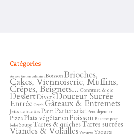
Catégories
Brioches,
Boisson
Astuces
Ateliers culinaires
Cakes, Viennoiserie, Muffins,
Crêpes, Beignets...
Confiture & cie
Douceur Sucrée
Dessert
Divers
Gâteaux & Entremets
Entrée
Gratin
Pain
Partenariat
Jeux concours
Petit déjeuner
Poisson
Plats végétarien
Pizza
Recettes pour
Tartes sucrées
Tartes & quiches
Soupe
bébé
Viandes & Volailles
Yaourts
Voyages