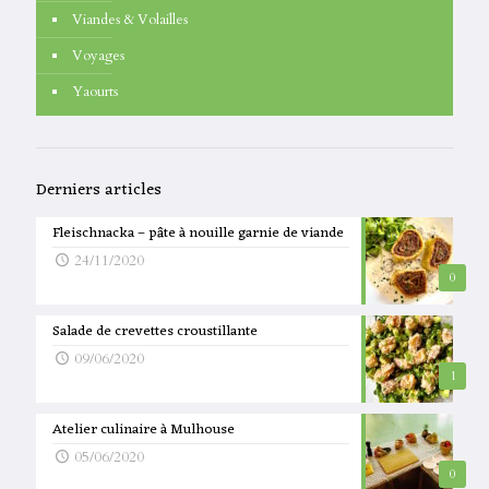
Viandes & Volailles
Voyages
Yaourts
Derniers articles
Fleischnacka – pâte à nouille garnie de viande
24/11/2020
0
Salade de crevettes croustillante
09/06/2020
1
Atelier culinaire à Mulhouse
05/06/2020
0