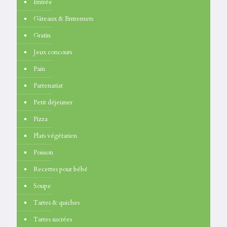
Entrée
Gâteaux & Entremets
Gratin
Jeux concours
Pain
Partenariat
Petit déjeuner
Pizza
Plats végétarien
Poisson
Recettes pour bébé
Soupe
Tartes & quiches
Tartes sucrées