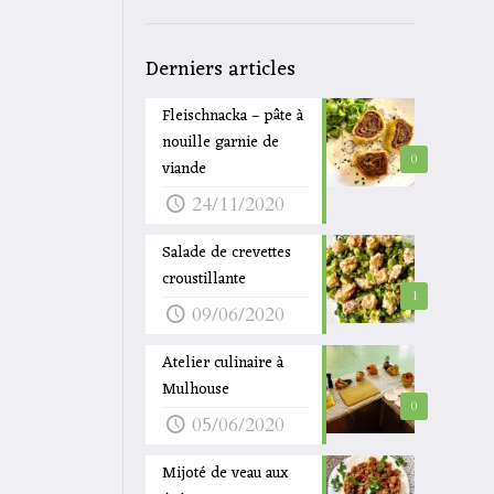
Derniers articles
Fleischnacka – pâte à
nouille garnie de
0
viande
24/11/2020
Salade de crevettes
croustillante
1
09/06/2020
Atelier culinaire à
Mulhouse
0
05/06/2020
Mijoté de veau aux