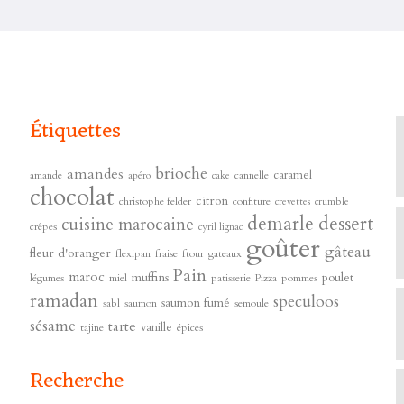
Étiquettes
brioche
amandes
caramel
amande
cannelle
apéro
cake
chocolat
citron
christophe felder
confiture
crevettes
crumble
demarle
dessert
cuisine marocaine
crêpes
cyril lignac
goûter
gâteau
fleur d'oranger
flexipan
fraise
ftour
gateaux
s
Pain
maroc
muffins
poulet
légumes
miel
patisserie
Pizza
pommes
ramadan
speculoos
saumon fumé
sabl
saumon
semoule
sésame
tarte
vanille
tajine
épices
Recherche