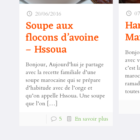
07
20/06/2016
Ha
Soupe aux
Ma
flocons d’avoine
– Hssoua
Bonjo
avec v
Bonjour, Aujourd’hui je partage
c’est 
avec la recette familiale d’une
maroca
soupe marocaine qui se prépare
ramada
d’habitude avec de l’orge et
toutes
qu’on appelle Hssoua. Une soupe
que l’on
[…]
5
En savoir plus