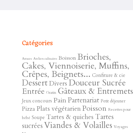
Catégories
Brioches,
Boisson
Astuces
Ateliers culinaires
Cakes, Viennoiserie, Muffins,
Crêpes, Beignets...
Confiture & cie
Douceur Sucrée
Dessert
Divers
Gâteaux & Entremet
Entrée
Gratin
Pain
Partenariat
Jeux concours
Petit déjeuner
Poisson
Plats végétarien
Pizza
Recettes pour
Tartes
Tartes & quiches
Soupe
bébé
Viandes & Volailles
sucrées
Voyages