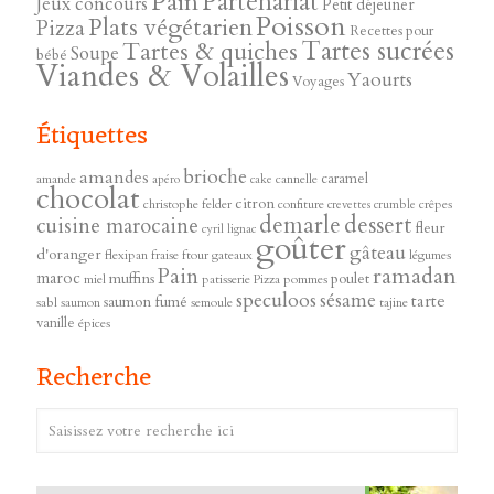
Pain
Partenariat
Jeux concours
Petit déjeuner
Poisson
Plats végétarien
Pizza
Recettes pour
Tartes sucrées
Tartes & quiches
Soupe
bébé
Viandes & Volailles
Yaourts
Voyages
Étiquettes
brioche
amandes
caramel
amande
cannelle
apéro
cake
chocolat
citron
christophe felder
confiture
crêpes
crevettes
crumble
demarle
dessert
cuisine marocaine
fleur
cyril lignac
goûter
gâteau
d'oranger
flexipan
fraise
ftour
gateaux
légumes
ramadan
Pain
maroc
muffins
poulet
miel
patisserie
Pizza
pommes
speculoos
sésame
tarte
saumon fumé
sabl
saumon
semoule
tajine
vanille
épices
Recherche