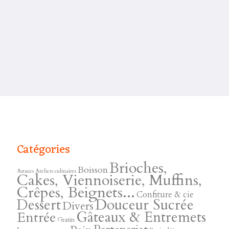
Catégories
Brioches,
Boisson
Astuces
Ateliers culinaires
Cakes, Viennoiserie, Muffins,
Crêpes, Beignets...
Confiture & cie
Douceur Sucrée
Dessert
Divers
Gâteaux & Entremets
Entrée
Gratin