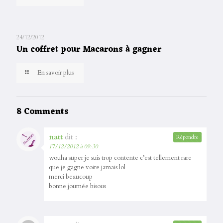
24/12/2012
Un coffret pour Macarons à gagner
En savoir plus
8 Comments
natt
dit :
Répondre
17/12/2012 à 09:30
wouha super je suis trop contente c’est tellement rare
que je gagne voire jamais lol
merci beaucoup
bonne journée bisous