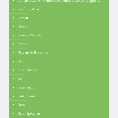
Brioches, Cakes, Viennoiserie, Muffins, Crêpes, Beignets…
Confiture & cie
Dessert
Divers
Douceur Sucrée
Entrée
Gâteaux & Entremets
Gratin
Jeux concours
Pain
Partenariat
Petit déjeuner
Pizza
Plats végétarien