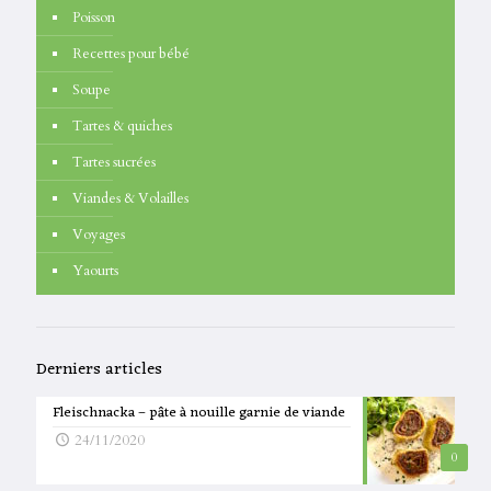
Poisson
Recettes pour bébé
Soupe
Tartes & quiches
Tartes sucrées
Viandes & Volailles
Voyages
Yaourts
Derniers articles
Fleischnacka – pâte à nouille garnie de viande
24/11/2020
0