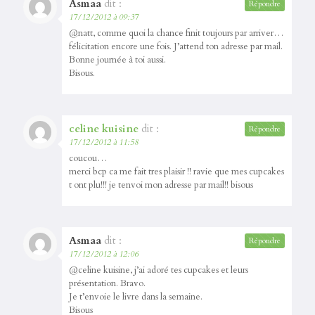
Asmaa
dit :
Répondre
17/12/2012 à 09:37
@natt, comme quoi la chance finit toujours par arriver…
félicitation encore une fois. J’attend ton adresse par mail.
Bonne journée à toi aussi.
Bisous.
celine kuisine
dit :
Répondre
17/12/2012 à 11:58
coucou…
merci bcp ca me fait tres plaisir !! ravie que mes cupcakes
t ont plu!!! je tenvoi mon adresse par mail!! bisous
Asmaa
dit :
Répondre
17/12/2012 à 12:06
@celine kuisine, j’ai adoré tes cupcakes et leurs
présentation. Bravo.
Je t’envoie le livre dans la semaine.
Bisous