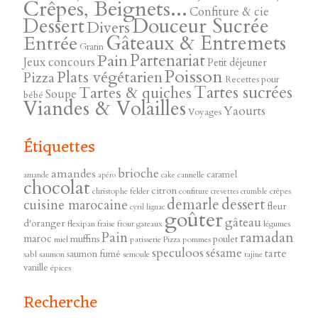
Crêpes, Beignets...
Confiture & cie
Douceur Sucrée
Dessert
Divers
Gâteaux & Entremets
Entrée
Gratin
Pain
Partenariat
Jeux concours
Petit déjeuner
Poisson
Plats végétarien
Pizza
Recettes pour
Tartes sucrées
Tartes & quiches
Soupe
bébé
Viandes & Volailles
Yaourts
Voyages
Étiquettes
brioche
amandes
caramel
amande
cannelle
apéro
cake
chocolat
citron
christophe felder
confiture
crêpes
crevettes
crumble
demarle
dessert
cuisine marocaine
fleur
cyril lignac
goûter
gâteau
d'oranger
flexipan
fraise
ftour
gateaux
légumes
ramadan
Pain
maroc
muffins
poulet
miel
patisserie
Pizza
pommes
speculoos
sésame
tarte
saumon fumé
sabl
saumon
semoule
tajine
vanille
épices
Recherche