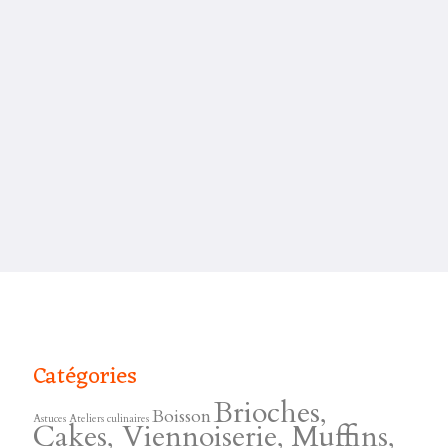
Catégories
Brioches,
Boisson
Astuces
Ateliers culinaires
Cakes, Viennoiserie, Muffins,