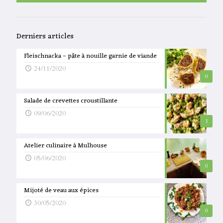
Derniers articles
Fleischnacka – pâte à nouille garnie de viande
24/11/2020
0
Salade de crevettes croustillante
09/06/2020
1
Atelier culinaire à Mulhouse
05/06/2020
0
Mijoté de veau aux épices
30/05/2020
0