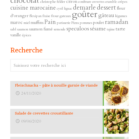
chocolat
citron
christophe felder
confiture
crêpes
crevettes
crumble
demarle
dessert
cuisine marocaine
fleur
cyril lignac
goûter
gâteau
d'oranger
flexipan
fraise
ftour
gateaux
légumes
ramadan
Pain
maroc
muffins
poulet
miel
patisserie
Pizza
pommes
speculoos
sésame
tarte
saumon fumé
sabl
saumon
semoule
tajine
vanille
épices
Recherche
Fleischnacka – pâte à nouille garnie de viande
24/11/2020
Salade de crevettes croustillante
09/06/2020