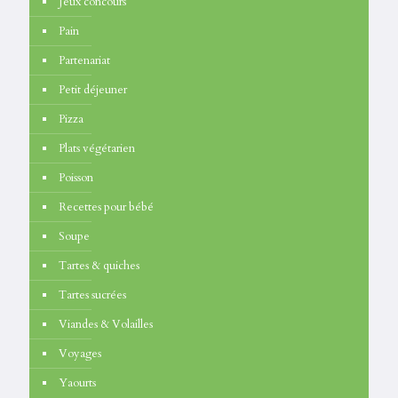
Jeux concours
Pain
Partenariat
Petit déjeuner
Pizza
Plats végétarien
Poisson
Recettes pour bébé
Soupe
Tartes & quiches
Tartes sucrées
Viandes & Volailles
Voyages
Yaourts