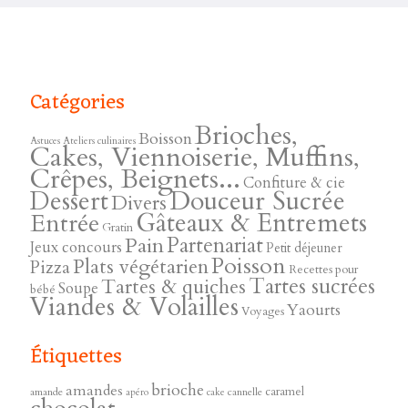
Catégories
Brioches,
Boisson
Astuces
Ateliers culinaires
Cakes, Viennoiserie, Muffins,
Crêpes, Beignets...
Confiture & cie
Douceur Sucrée
Dessert
Divers
Gâteaux & Entremets
Entrée
Gratin
Pain
Partenariat
Jeux concours
Petit déjeuner
Poisson
Plats végétarien
Pizza
Recettes pour
Tartes sucrées
Tartes & quiches
Soupe
bébé
Viandes & Volailles
Yaourts
Voyages
Étiquettes
brioche
amandes
caramel
amande
cannelle
apéro
cake