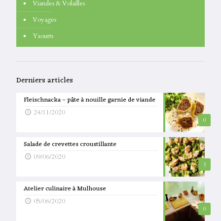
Viandes & Volailles
Voyages
Yaourts
Derniers articles
Fleischnacka – pâte à nouille garnie de viande
24/11/2020
0
Salade de crevettes croustillante
09/06/2020
1
Atelier culinaire à Mulhouse
05/06/2020
0