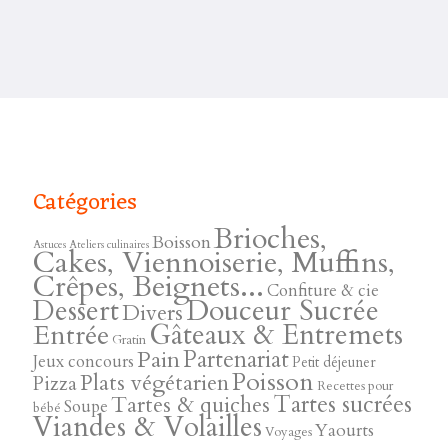
Catégories
Brioches,
Boisson
Astuces
Ateliers culinaires
Cakes, Viennoiserie, Muffins,
Crêpes, Beignets...
Confiture & cie
Douceur Sucrée
Dessert
Divers
Gâteaux & Entremets
Entrée
Gratin
Pain
Partenariat
Jeux concours
Petit déjeuner
Poisson
Plats végétarien
Pizza
Recettes pour
Tartes sucrées
Tartes & quiches
Soupe
bébé
Viandes & Volailles
Yaourts
Voyages