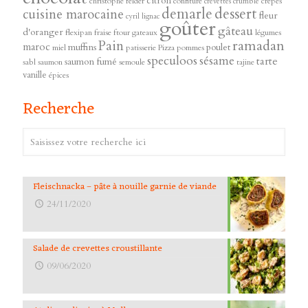
citron
christophe felder
confiture
crêpes
crevettes
crumble
demarle
dessert
cuisine marocaine
fleur
cyril lignac
goûter
gâteau
d'oranger
flexipan
fraise
ftour
gateaux
légumes
ramadan
Pain
maroc
muffins
poulet
miel
patisserie
Pizza
pommes
speculoos
sésame
tarte
saumon fumé
sabl
saumon
semoule
tajine
vanille
épices
Recherche
Fleischnacka – pâte à nouille garnie de viande
24/11/2020
Salade de crevettes croustillante
09/06/2020