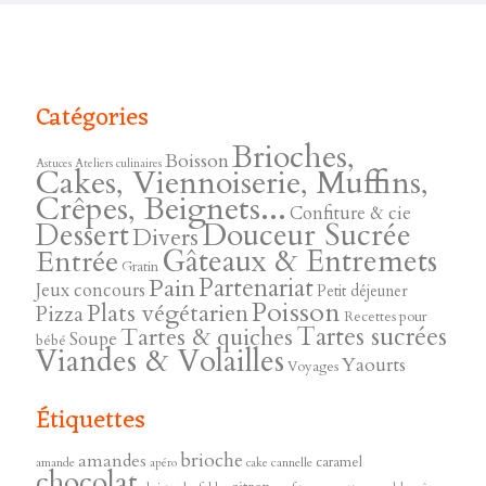
Catégories
Brioches,
Boisson
Astuces
Ateliers culinaires
Cakes, Viennoiserie, Muffins,
Crêpes, Beignets...
Confiture & cie
Douceur Sucrée
Dessert
Divers
Gâteaux & Entremets
Entrée
Gratin
Pain
Partenariat
Jeux concours
Petit déjeuner
Poisson
Plats végétarien
Pizza
Recettes pour
Tartes sucrées
Tartes & quiches
Soupe
bébé
Viandes & Volailles
Yaourts
Voyages
Étiquettes
brioche
amandes
caramel
amande
cannelle
apéro
cake
chocolat