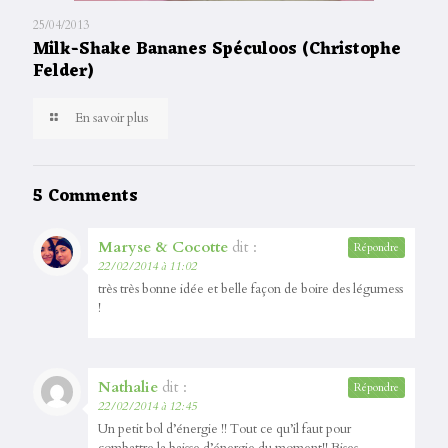
25/04/2013
Milk-Shake Bananes Spéculoos (Christophe
Felder)
En savoir plus
5 Comments
Maryse & Cocotte
dit :
Répondre
22/02/2014 à 11:02
très très bonne idée et belle façon de boire des légumess
!
Nathalie
dit :
Répondre
22/02/2014 à 12:45
Un petit bol d’énergie !! Tout ce qu’il faut pour
combattre la baisse d’énergie du moment!! Bises