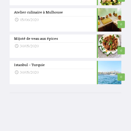
Atelier culinaire à Mulhouse
05/06/2020
0
Mijoté de veau aux épices
30/05/2020
0
Istanbul – Turquie
30/05/2020
0