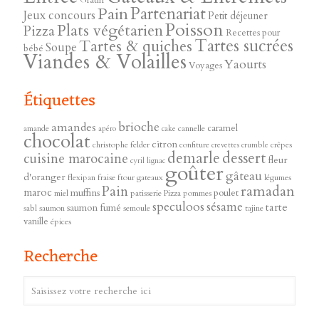
Pain
Partenariat
Jeux concours
Petit déjeuner
Poisson
Plats végétarien
Pizza
Recettes pour
Tartes sucrées
Tartes & quiches
Soupe
bébé
Viandes & Volailles
Yaourts
Voyages
Étiquettes
brioche
amandes
caramel
amande
cannelle
apéro
cake
chocolat
citron
christophe felder
confiture
crêpes
crevettes
crumble
demarle
dessert
cuisine marocaine
fleur
cyril lignac
goûter
gâteau
d'oranger
flexipan
fraise
ftour
gateaux
légumes
ramadan
Pain
maroc
muffins
poulet
miel
patisserie
Pizza
pommes
speculoos
sésame
tarte
saumon fumé
sabl
saumon
semoule
tajine
vanille
épices
Recherche