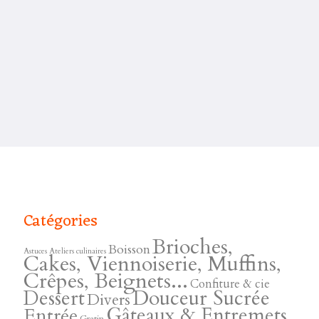
Catégories
Brioches,
Boisson
Astuces
Ateliers culinaires
Cakes, Viennoiserie, Muffins,
Crêpes, Beignets...
Confiture & cie
Douceur Sucrée
Dessert
Divers
Gâteaux & Entremets
Entrée
Gratin