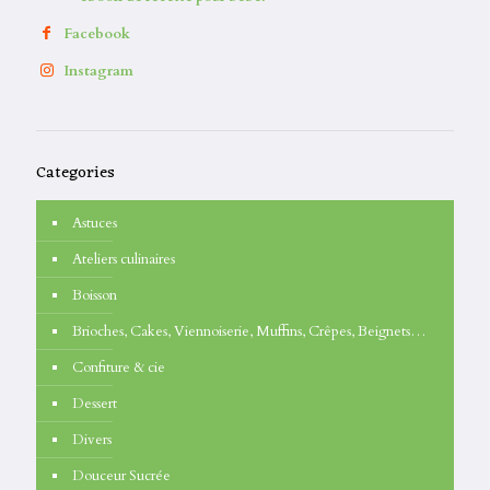
Facebook
Instagram
Categories
Astuces
Ateliers culinaires
Boisson
Brioches, Cakes, Viennoiserie, Muffins, Crêpes, Beignets…
Confiture & cie
Dessert
Divers
Douceur Sucrée