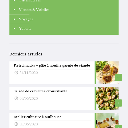
Tartes sucrées
Viandes & Volailles
Voyages
Yaourts
Derniers articles
Fleischnacka – pâte à nouille garnie de viande
24/11/2020
0
Salade de crevettes croustillante
09/06/2020
1
Atelier culinaire à Mulhouse
05/06/2020