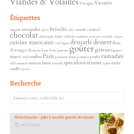
Viandes & Volailles
Yaourts
Voyages
Étiquettes
brioche
amandes
caramel
amande
cannelle
apéro
cake
chocolat
citron
christophe felder
confiture
crêpes
crevettes
crumble
demarle
dessert
cuisine marocaine
fleur
cyril lignac
goûter
gâteau
d'oranger
flexipan
fraise
ftour
gateaux
légumes
ramadan
Pain
maroc
muffins
poulet
miel
patisserie
Pizza
pommes
speculoos
sésame
tarte
saumon fumé
sabl
saumon
semoule
tajine
vanille
épices
Recherche
Fleischnacka – pâte à nouille garnie de viande
24/11/2020