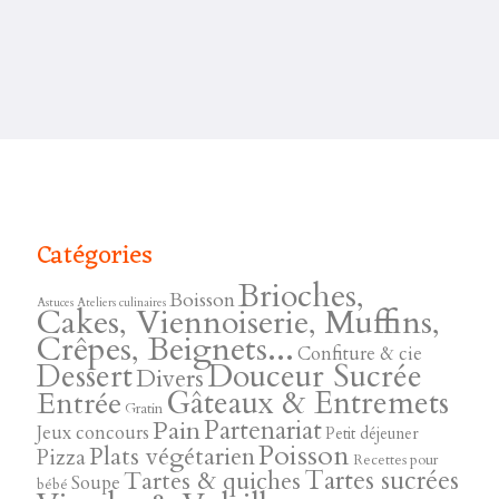
Catégories
Brioches,
Boisson
Astuces
Ateliers culinaires
Cakes, Viennoiserie, Muffins,
Crêpes, Beignets...
Confiture & cie
Douceur Sucrée
Dessert
Divers
Gâteaux & Entremets
Entrée
Gratin
Pain
Partenariat
Jeux concours
Petit déjeuner
Poisson
Plats végétarien
Pizza
Recettes pour
Tartes sucrées
Tartes & quiches
Soupe
bébé