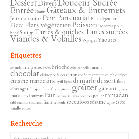
Douceur Sucrée
Dessert
Divers
Gâteaux & Entremets
Entrée
Gratin
Pain
Partenariat
Jeux concours
Petit déjeuner
Poisson
Plats végétarien
Pizza
Recettes pour
Tartes sucrées
Tartes & quiches
Soupe
bébé
Viandes & Volailles
Yaourts
Voyages
Étiquettes
brioche
amandes
caramel
amande
cannelle
apéro
cake
chocolat
citron
christophe felder
confiture
crêpes
crevettes
crumble
demarle
dessert
cuisine marocaine
fleur
cyril lignac
goûter
gâteau
d'oranger
flexipan
fraise
ftour
gateaux
légumes
ramadan
Pain
maroc
muffins
poulet
miel
patisserie
Pizza
pommes
speculoos
sésame
tarte
saumon fumé
sabl
saumon
semoule
tajine
vanille
épices
Recherche