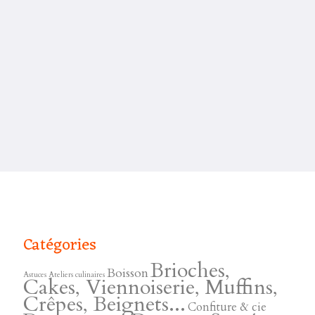
Catégories
Brioches,
Boisson
Astuces
Ateliers culinaires
Cakes, Viennoiserie, Muffins,
Crêpes, Beignets...
Confiture & cie