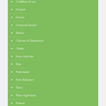
Confiture & cie
Dessert
Divers
Douceur Sucrée
Entrée
Gâteaux & Entremets
Gratin
Jeux concours
Pain
Partenariat
Petit déjeuner
Pizza
Plats végétarien
Poisson