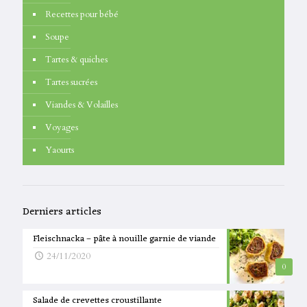
Recettes pour bébé
Soupe
Tartes & quiches
Tartes sucrées
Viandes & Volailles
Voyages
Yaourts
Derniers articles
Fleischnacka – pâte à nouille garnie de viande
24/11/2020
0
Salade de crevettes croustillante