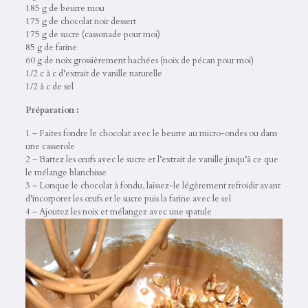
185 g de beurre mou
175 g de chocolat noir dessert
175 g de sucre (cassonade pour moi)
85 g de farine
60 g de noix grossièrement hachées (noix de pécan pour moi)
1/2 c à c d’extrait de vanille naturelle
1/2 à c de sel
Préparation :
1 – Faites fondre le chocolat avec le beurre au micro-ondes ou dans
une casserole
2 – Battez les œufs avec le sucre et l’extrait de vanille jusqu’à ce que
le mélange blanchisse
3 – Lorsque le chocolat à fondu, laissez-le légèrement refroidir avant
d’incorporer les œufs et le sucre puis la farine avec le sel
4 – Ajoutez les noix et mélangez avec une spatule