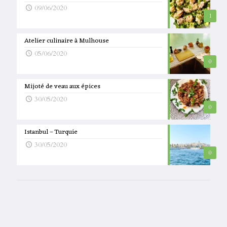
09/06/2020
1
Atelier culinaire à Mulhouse
05/06/2020
0
Mijoté de veau aux épices
30/05/2020
0
Istanbul – Turquie
30/05/2020
0