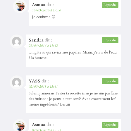
Asmaa
dit :
Répondre
16/03/2016 à 19:30
Je confirme 😉
Sandra
dit :
Répondre
23/04/2016 à 11:42
Un gâteau qui ravira mes papilles. Miam, j’en ai de l’eau
à la bouche.
YASS
dit :
Répondre
02/03/2018 à 15:41
Salem j’aimerais Tester ta recette mais je ne suis pas fane
des fruits sec je peux le faire sans? Avec exactement les’
meme ingrédients? Lerciii
Asmaa
dit :
Répondre
02/03/2018 à 15:53