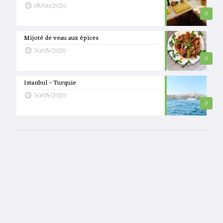
05/06/2020
0
Mijoté de veau aux épices
30/05/2020
0
Istanbul – Turquie
30/05/2020
0