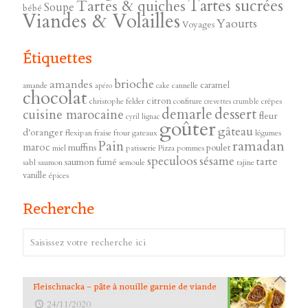
Tartes sucrées
Tartes & quiches
Soupe
bébé
Viandes & Volailles
Yaourts
Voyages
Étiquettes
brioche
amandes
caramel
amande
cannelle
apéro
cake
chocolat
citron
christophe felder
confiture
crêpes
crevettes
crumble
demarle
dessert
cuisine marocaine
fleur
cyril lignac
goûter
gâteau
d'oranger
flexipan
fraise
ftour
gateaux
légumes
ramadan
Pain
maroc
muffins
poulet
miel
patisserie
Pizza
pommes
speculoos
sésame
tarte
saumon fumé
sabl
saumon
semoule
tajine
vanille
épices
Recherche
Fleischnacka – pâte à nouille garnie de viande
24/11/2020