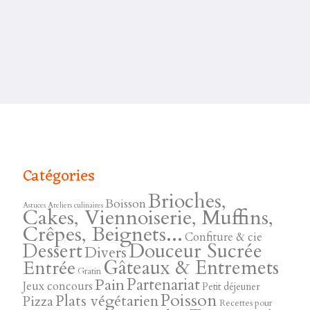
Catégories
Brioches,
Boisson
Astuces
Ateliers culinaires
Cakes, Viennoiserie, Muffins,
Crêpes, Beignets...
Confiture & cie
Douceur Sucrée
Dessert
Divers
Gâteaux & Entremets
Entrée
Gratin
Pain
Partenariat
Jeux concours
Petit déjeuner
Poisson
Plats végétarien
Pizza
Recettes pour