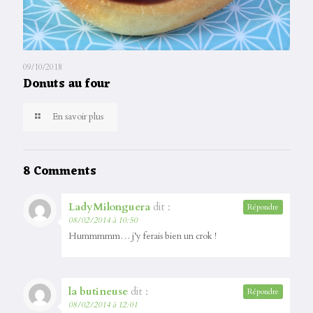
09/10/2018
Donuts au four
En savoir plus
8 Comments
LadyMilonguera
dit :
Répondre
08/02/2014 à 10:50
Hummmmm… j’y ferais bien un crok !
la butineuse
dit :
Répondre
08/02/2014 à 12:01