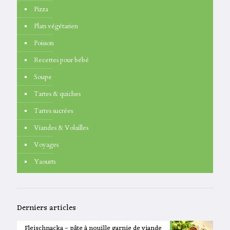
Pizza
Plats végétarien
Poisson
Recettes pour bébé
Soupe
Tartes & quiches
Tartes sucrées
Viandes & Volailles
Voyages
Yaourts
Derniers articles
Fleischnacka – pâte à nouille garnie de viande