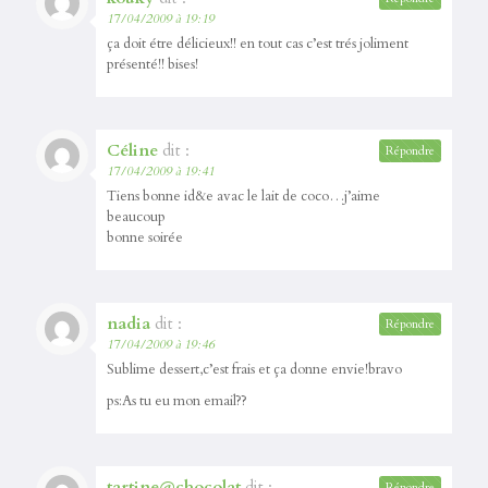
17/04/2009 à 19:19
ça doit étre délicieux!! en tout cas c’est trés joliment
présenté!! bises!
Céline
dit :
Répondre
17/04/2009 à 19:41
Tiens bonne id&e avac le lait de coco…j’aime
beaucoup
bonne soirée
nadia
dit :
Répondre
17/04/2009 à 19:46
Sublime dessert,c’est frais et ça donne envie!bravo
ps:As tu eu mon email??
tartine@chocolat
dit :
Répondre