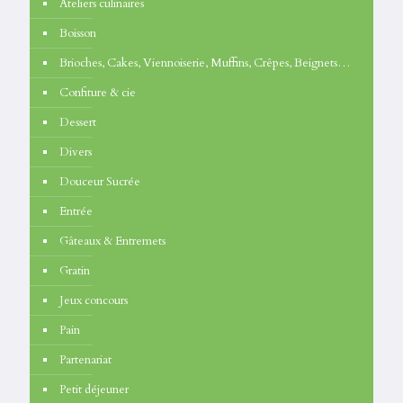
Ateliers culinaires
Boisson
Brioches, Cakes, Viennoiserie, Muffins, Crêpes, Beignets…
Confiture & cie
Dessert
Divers
Douceur Sucrée
Entrée
Gâteaux & Entremets
Gratin
Jeux concours
Pain
Partenariat
Petit déjeuner