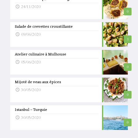
24/11/2020
0
Salade de crevettes croustillante
09/06/2020
1
Atelier culinaire à Mulhouse
05/06/2020
0
Mijoté de veau aux épices
30/05/2020
0
Istanbul – Turquie
30/05/2020
0