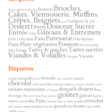
Brioches,
Boisson
Astuces
Ateliers culinaires
Cakes, Viennoiserie, Muffins,
Crêpes, Beignets...
Confiture & cie
Douceur Sucrée
Dessert
Divers
Gâteaux & Entremets
Entrée
Gratin
Pain
Partenariat
Jeux concours
Petit déjeuner
Poisson
Plats végétarien
Pizza
Recettes pour
Tartes sucrées
Tartes & quiches
Soupe
bébé
Viandes & Volailles
Yaourts
Voyages
Étiquettes
brioche
amandes
caramel
amande
cannelle
apéro
cake
chocolat
citron
christophe felder
confiture
crêpes
crevettes
crumble
demarle
dessert
cuisine marocaine
fleur
cyril lignac
goûter
gâteau
d'oranger
flexipan
fraise
ftour
gateaux
légumes
ramadan
Pain
maroc
muffins
poulet
miel
patisserie
Pizza
pommes
speculoos
sésame
tarte
saumon fumé
sabl
saumon
semoule
tajine
vanille
épices