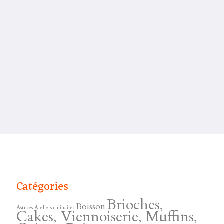
Catégories
Brioches,
Boisson
Astuces
Ateliers culinaires
Cakes, Viennoiserie, Muffins,