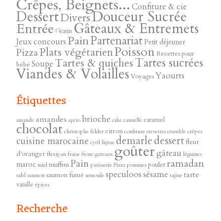
Crêpes, Beignets...
Confiture & cie
Douceur Sucrée
Dessert
Divers
Gâteaux & Entremets
Entrée
Gratin
Pain
Partenariat
Jeux concours
Petit déjeuner
Poisson
Plats végétarien
Pizza
Recettes pour
Tartes sucrées
Tartes & quiches
Soupe
bébé
Viandes & Volailles
Yaourts
Voyages
Étiquettes
brioche
amandes
caramel
amande
cannelle
apéro
cake
chocolat
citron
christophe felder
confiture
crêpes
crevettes
crumble
demarle
dessert
cuisine marocaine
fleur
cyril lignac
goûter
gâteau
d'oranger
flexipan
fraise
ftour
gateaux
légumes
ramadan
Pain
maroc
muffins
poulet
miel
patisserie
Pizza
pommes
speculoos
sésame
tarte
saumon fumé
sabl
saumon
semoule
tajine
vanille
épices
Recherche