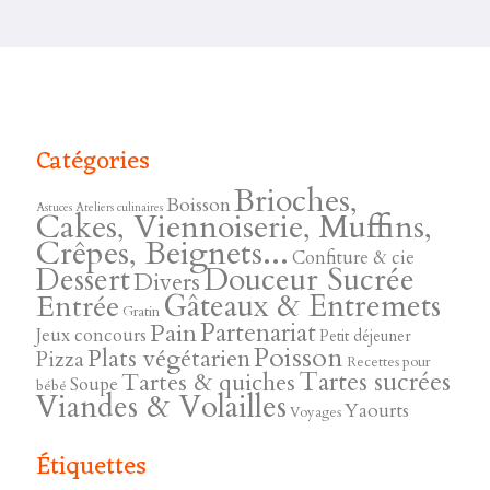
Catégories
Brioches,
Boisson
Astuces
Ateliers culinaires
Cakes, Viennoiserie, Muffins,
Crêpes, Beignets...
Confiture & cie
Douceur Sucrée
Dessert
Divers
Gâteaux & Entremets
Entrée
Gratin
Pain
Partenariat
Jeux concours
Petit déjeuner
Poisson
Plats végétarien
Pizza
Recettes pour
Tartes sucrées
Tartes & quiches
Soupe
bébé
Viandes & Volailles
Yaourts
Voyages
Étiquettes