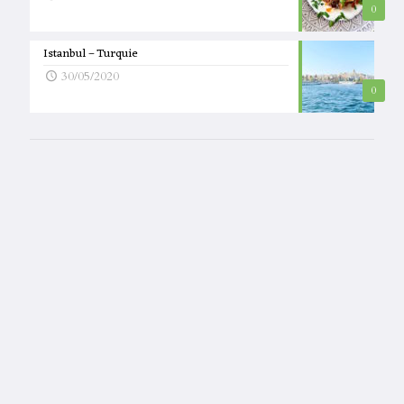
0
Istanbul – Turquie
30/05/2020
0