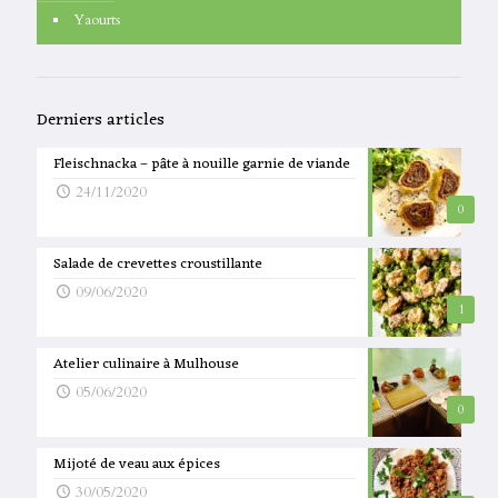
Yaourts
Derniers articles
Fleischnacka – pâte à nouille garnie de viande
24/11/2020
0
Salade de crevettes croustillante
09/06/2020
1
Atelier culinaire à Mulhouse
05/06/2020
0
Mijoté de veau aux épices
30/05/2020