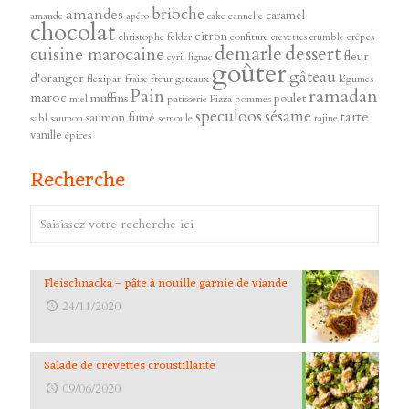
brioche
amandes
caramel
amande
cannelle
apéro
cake
chocolat
citron
christophe felder
confiture
crêpes
crevettes
crumble
demarle
dessert
cuisine marocaine
fleur
cyril lignac
goûter
gâteau
d'oranger
flexipan
fraise
ftour
gateaux
légumes
ramadan
Pain
maroc
muffins
poulet
miel
patisserie
Pizza
pommes
speculoos
sésame
tarte
saumon fumé
sabl
saumon
semoule
tajine
vanille
épices
Recherche
Fleischnacka – pâte à nouille garnie de viande
24/11/2020
Salade de crevettes croustillante
09/06/2020