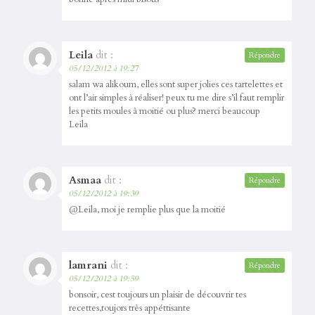
Leila
dit :
Répondre
05/12/2012 à 19:27
salam wa alikoum, elles sont super jolies ces tartelettes et
ont l’air simples à réaliser! peux tu me dire s’il faut remplir
les petits moules à moitié ou plus? merci beaucoup
Leila
Asmaa
dit :
Répondre
05/12/2012 à 19:39
@Leila, moi je remplie plus que la moitié
lamrani
dit :
Répondre
05/12/2012 à 19:59
bonsoir, cest toujours un plaisir de découvrir tes
recettes,toujors très appéttisante