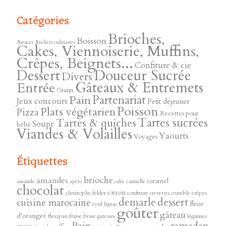
Catégories
Brioches,
Boisson
Astuces
Ateliers culinaires
Cakes, Viennoiserie, Muffins,
Crêpes, Beignets...
Confiture & cie
Douceur Sucrée
Dessert
Divers
Gâteaux & Entremets
Entrée
Gratin
Pain
Partenariat
Jeux concours
Petit déjeuner
Poisson
Plats végétarien
Pizza
Recettes pour
Tartes sucrées
Tartes & quiches
Soupe
bébé
Viandes & Volailles
Yaourts
Voyages
Étiquettes
brioche
amandes
caramel
amande
cannelle
apéro
cake
chocolat
citron
christophe felder
confiture
crêpes
crevettes
crumble
demarle
dessert
cuisine marocaine
fleur
cyril lignac
goûter
gâteau
d'oranger
flexipan
fraise
ftour
gateaux
légumes
ramadan