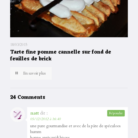
18/03/2015
Tarte fine pomme cannelle sur fond de
feuilles de brick
En savoir plus
24 Comments
natt
dit :
Répondre
05/12/2012 à 16:40
une pure gourmandise et avec de la pâte de spéculoos
humm
bonne après midi bisous