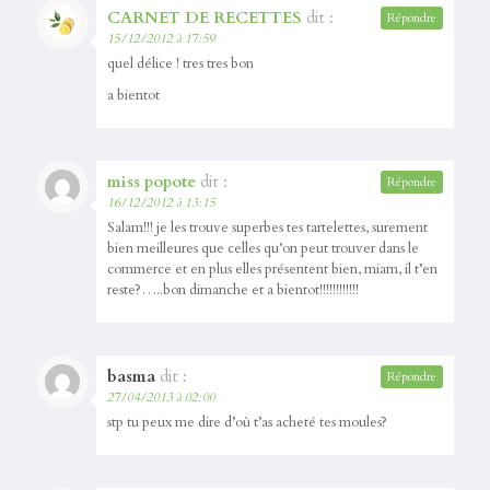
CARNET DE RECETTES
dit :
Répondre
15/12/2012 à 17:59
quel délice ! tres tres bon
a bientot
miss popote
dit :
Répondre
16/12/2012 à 13:15
Salam!!! je les trouve superbes tes tartelettes, surement
bien meilleures que celles qu’on peut trouver dans le
commerce et en plus elles présentent bien, miam, il t’en
reste?…..bon dimanche et a bientot!!!!!!!!!!!!
basma
dit :
Répondre
27/04/2013 à 02:00
stp tu peux me dire d’où t’as acheté tes moules?