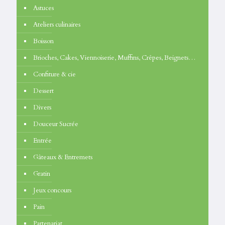
Astuces
Ateliers culinaires
Boisson
Brioches, Cakes, Viennoiserie, Muffins, Crêpes, Beignets…
Confiture & cie
Dessert
Divers
Douceur Sucrée
Entrée
Gâteaux & Entremets
Gratin
Jeux concours
Pain
Partenariat