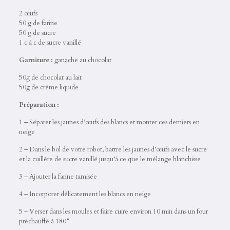
2 œufs
50 g de farine
50 g de sucre
1 c à c de sucre vanillé
Garniture :
ganache au chocolat
50g de chocolat au lait
50g de crème liquide
Préparation :
1 – Séparer les jaunes d’œufs des blancs et monter ces derniers en
neige
2 – Dans le bol de votre robot, battre les jaunes d’œufs avec le sucre
et la cuillère de sucre vanillé jusqu’à ce que le mélange blanchisse
3 – Ajouter la farine tamisée
4 – Incorporer délicatement les blancs en neige
5 – Verser dans les moules et faire cuire environ 10 min dans un four
préchauffé à 180°