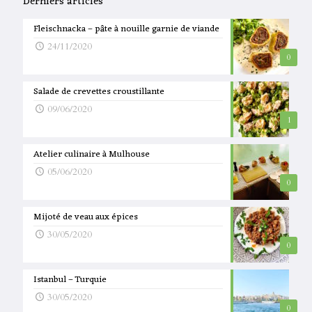
Derniers articles
Fleischnacka – pâte à nouille garnie de viande
24/11/2020
0
Salade de crevettes croustillante
09/06/2020
1
Atelier culinaire à Mulhouse
05/06/2020
0
Mijoté de veau aux épices
30/05/2020
0
Istanbul – Turquie
30/05/2020
0