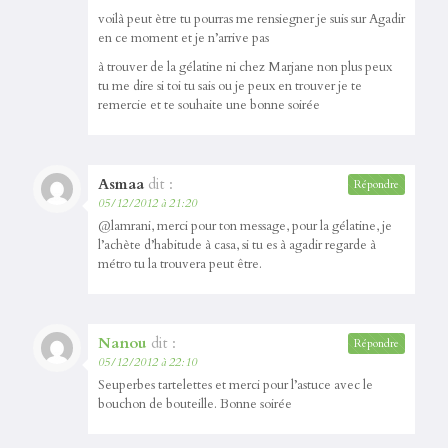
voilà peut ètre tu pourras me rensiegner je suis sur Agadir
en ce moment et je n’arrive pas
à trouver de la gélatine ni chez Marjane non plus peux
tu me dire si toi tu sais ou je peux en trouver je te
remercie et te souhaite une bonne soirée
Asmaa
dit :
Répondre
05/12/2012 à 21:20
@lamrani, merci pour ton message, pour la gélatine, je
l’achète d’habitude à casa, si tu es à agadir regarde à
métro tu la trouvera peut être.
Nanou
dit :
Répondre
05/12/2012 à 22:10
Seuperbes tartelettes et merci pour l’astuce avec le
bouchon de bouteille. Bonne soirée