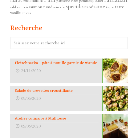
Pain
maroc
muffins
poulet
miel
patisserie
Pizza
pommes
speculoos
sésame
tarte
saumon fumé
sabl
saumon
semoule
tajine
vanille
épices
Recherche
Fleischnacka – pâte à nouille garnie de viande
24/11/2020
Salade de crevettes croustillante
09/06/2020
Atelier culinaire à Mulhouse
05/06/2020