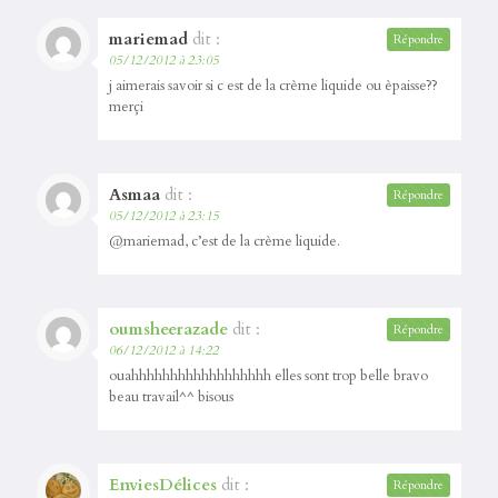
mariemad
dit :
Répondre
05/12/2012 à 23:05
j aimerais savoir si c est de la crème liquide ou èpaisse??
merçi
Asmaa
dit :
Répondre
05/12/2012 à 23:15
@mariemad, c’est de la crème liquide.
oumsheerazade
dit :
Répondre
06/12/2012 à 14:22
ouahhhhhhhhhhhhhhhhhh elles sont trop belle bravo
beau travail^^ bisous
EnviesDélices
dit :
Répondre