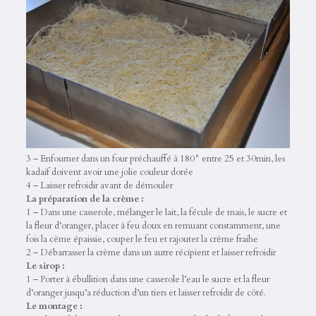
3 – Enfourner dans un four préchauffé à 180° entre 25 et 30min, les
kadaif doivent avoir une jolie couleur dorée
4 – Laisser refroidir avant de démouler
La préparation de la crème :
1 – Dans une casserole, mélanger le lait, la fécule de mais, le sucre et
la fleur d’oranger, placer à feu doux en remuant constamment, une
fois la cème épaissie, couper le feu et rajouter la crème fraihe
2 – Débarrasser la crème dans un autre récipient et laisser refroidir
Le sirop :
1 – Porter à ébullition dans une casserole l’eau le sucre et la fleur
d’oranger jusqu’a réduction d’un tiers et laisser refroidir de côté.
Le montage :