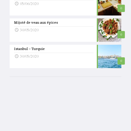
05/06/2020
0
Mijoté de veau aux épices
30/05/2020
0
Istanbul – Turquie
30/05/2020
0