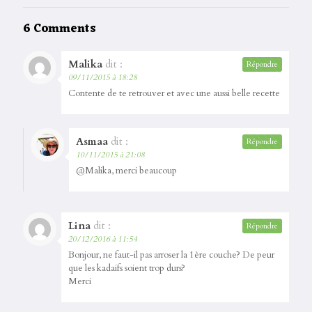
6 Comments
Malika
dit :
Répondre
09/11/2015 à 18:28
Contente de te retrouver et avec une aussi belle recette
Asmaa
dit :
Répondre
10/11/2015 à 21:08
@Malika, merci beaucoup
Lina
dit :
Répondre
20/12/2016 à 11:54
Bonjour, ne faut-il pas arroser la 1ère couche? De peur
que les kadaifs soient trop durs?
Merci