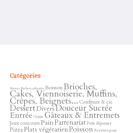
Catégories
Brioches,
Boisson
Astuces
Ateliers culinaires
Cakes, Viennoiserie, Muffins,
Crêpes, Beignets...
Confiture & cie
Douceur Sucrée
Dessert
Divers
Gâteaux & Entremets
Entrée
Gratin
Pain
Partenariat
Jeux concours
Petit déjeuner
Poisson
Plats végétarien
Pizza
Recettes pour