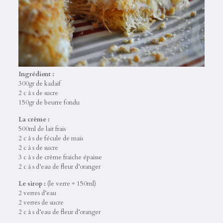
Ingrédient :
300gr de kadaif
2 c à s de sucre
150gr de beurre fondu
La crème :
500ml de lait frais
2 c à s de fécule de mais
2 c à s de sucre
3 c à s de crème fraiche épaisse
2 c à s d’eau de fleur d’oranger
Le sirop :
(le verre = 150ml)
2 verres d’eau
2 verres de sucre
2 c à s d’eau de fleur d’oranger