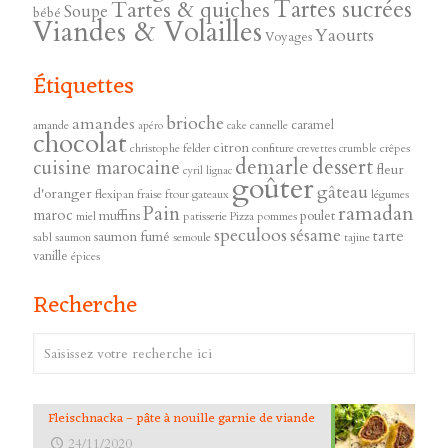
Tartes sucrées
Tartes & quiches
Soupe
bébé
Viandes & Volailles
Yaourts
Voyages
Étiquettes
brioche
amandes
caramel
amande
cannelle
apéro
cake
chocolat
citron
christophe felder
confiture
crêpes
crevettes
crumble
demarle
dessert
cuisine marocaine
fleur
cyril lignac
goûter
gâteau
d'oranger
flexipan
fraise
ftour
gateaux
légumes
ramadan
Pain
maroc
muffins
poulet
miel
patisserie
Pizza
pommes
speculoos
sésame
tarte
saumon fumé
sabl
saumon
semoule
tajine
vanille
épices
Recherche
Fleischnacka – pâte à nouille garnie de viande
24/11/2020